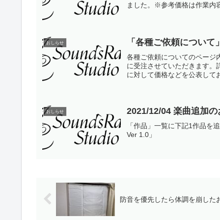
ました。※参考価格は作業内
「各種ご依頼について
おしらせ
各種ご依頼についてのページ
に受注させていただきます。
に対して価格などを公表してお
2021/12/04 楽曲追
おしらせ
「作品」一覧に下記1作品を
Ver 1.0」
防音を優先したら体調を崩した