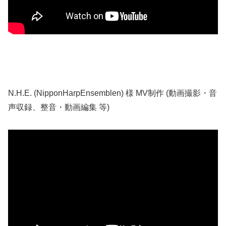
N.H.E. (NipponHarpEnsemblen) 様 MV制作 (動画撮影・音
声収録、整音・動画編集 等)